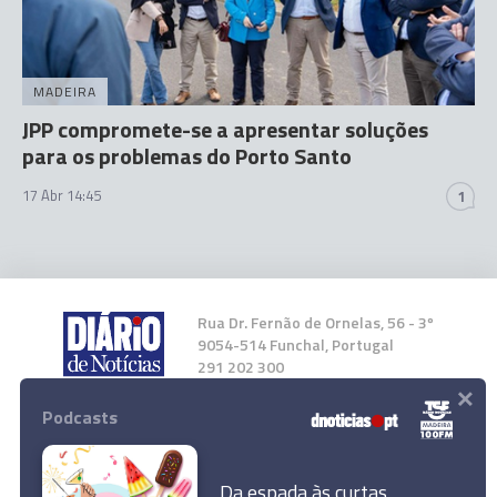
MADEIRA
JPP compromete-se a apresentar soluções
para os problemas do Porto Santo
17 Abr 14:45
1
Rua Dr. Fernão de Ornelas, 56 - 3º
9054-514 Funchal, Portugal
291 202 300
×
Podcasts
Instale a nossa App
Da espada às curtas