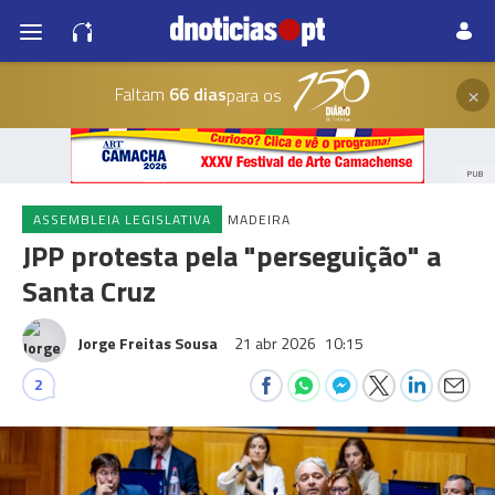
×
Faltam
66 dias
para os
PUB
ASSEMBLEIA LEGISLATIVA
MADEIRA
JPP protesta pela "perseguição" a
Santa Cruz
Jorge Freitas Sousa
21 abr 2026
10:15
2