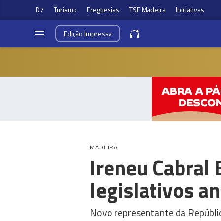
D7
Turismo
Freguesias
TSF Madeira
Iniciativas
Edição
Impressa
MADEIRA
Ireneu Cabral
legislativos a
Novo representante da Repúbli