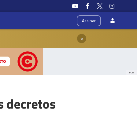
Assinar
×
PUB
s decretos