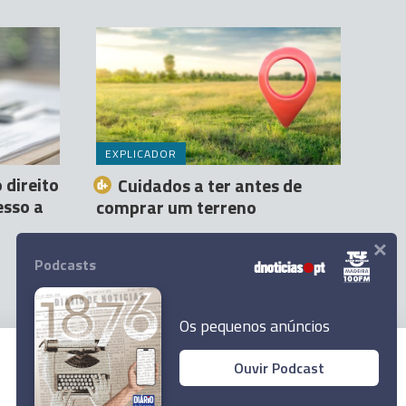
EXPLICADOR
 direito
Cuidados a ter antes de
esso a
comprar um terreno
×
Marianna Pacifico
21 Abr 22:00
Podcasts
Os pequenos anúncios
Ouvir Podcast
© 2026 Empresa Diário de Notícias, Lda.