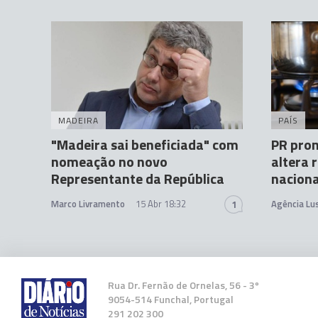
MADEIRA
PAÍS
"Madeira sai beneficiada" com
PR pro
nomeação no novo
altera 
Representante da República
naciona
Marco Livramento
15 Abr 18:32
Agência Lu
1
Rua Dr. Fernão de Ornelas, 56 - 3º
9054-514 Funchal, Portugal
291 202 300