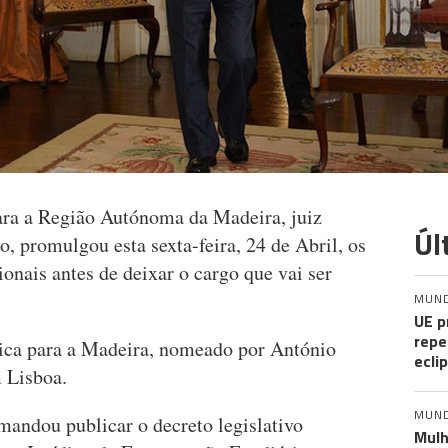
ara a Região Autónoma da Madeira, juiz
Úl
o, promulgou esta sexta-feira, 24 de Abril, os
ionais antes de deixar o cargo que vai ser
MUN
UE p
repe
ica para a Madeira, nomeado por António
ecli
m Lisboa.
MUN
mandou publicar o decreto legislativo
Mulh