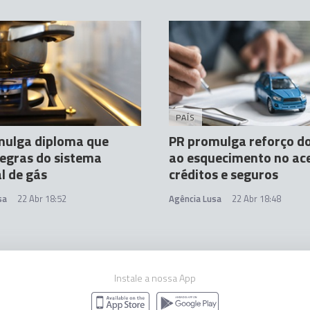
PAÍS
mulga diploma que
PR promulga reforço do
regras do sistema
ao esquecimento no ac
l de gás
créditos e seguros
sa
22 Abr 18:52
Agência Lusa
22 Abr 18:48
Instale a nossa App