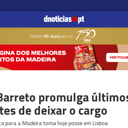
Faltam
66 dias
para os
 Barreto promulga último
ntes de deixar o cargo
ca para a Madeira toma hoje posse em Lisboa