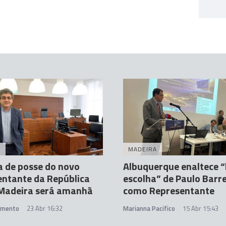
A
MADEIRA
 de posse do novo
Albuquerque enaltece 
ntante da República
escolha” de Paulo Barr
 Madeira será amanhã
como Representante
amento
23 Abr 16:32
Marianna Pacifico
15 Abr 15:43