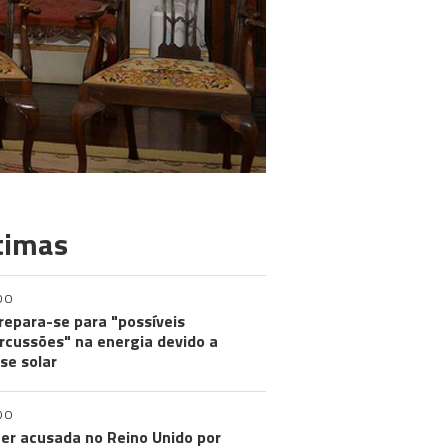
timas
DO
repara-se para "possíveis
rcussões" na energia devido a
pse solar
DO
er acusada no Reino Unido por