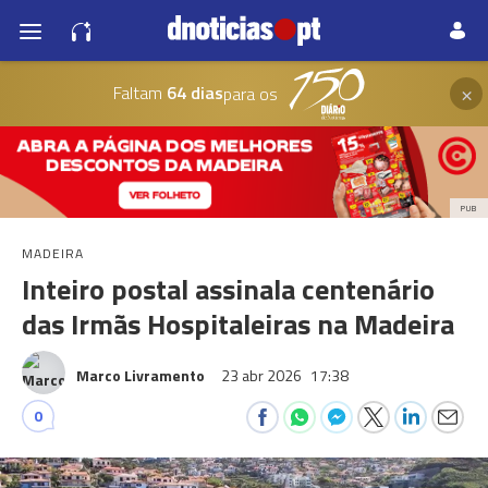
×
Faltam
64 dias
para os
PUB
MADEIRA
Inteiro postal assinala centenário
das Irmãs Hospitaleiras na Madeira
Marco Livramento
23 abr 2026
17:38
0