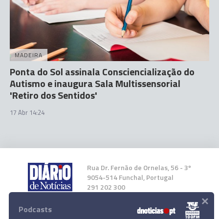
MADEIRA
Ponta do Sol assinala Consciencialização do
Autismo e inaugura Sala Multissensorial
'Retiro dos Sentidos'
17 Abr 14:24
Rua Dr. Fernão de Ornelas, 56 - 3º
9054-514 Funchal, Portugal
291 202 300
×
Podcasts
Instale a nossa App