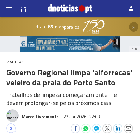
×
Faltam
65 dias
para os
PUB
MADEIRA
Governo Regional limpa 'alforrecas'
veleiro da praia do Porto Santo
Trabalhos de limpeza começaram ontem e
devem prolongar-se pelos próximos dias
Marco Livramento
22 abr 2026
22:03
5