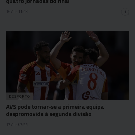
quatro jornadas do final
16 Abr 11:48
1
DESPORTO
AVS pode tornar-se a primeira equipa
despromovida à segunda divisão
17 Abr 07:55