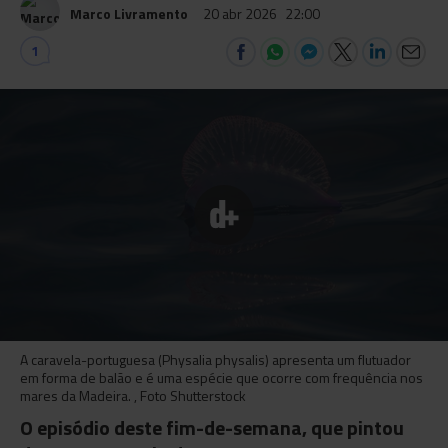
Marco Livramento
20 abr 2026
22:00
1
A caravela-portuguesa (Physalia physalis) apresenta um flutuador
em forma de balão e é uma espécie que ocorre com frequência nos
mares da Madeira. , Foto Shutterstock
O episódio deste fim-de-semana, que pintou