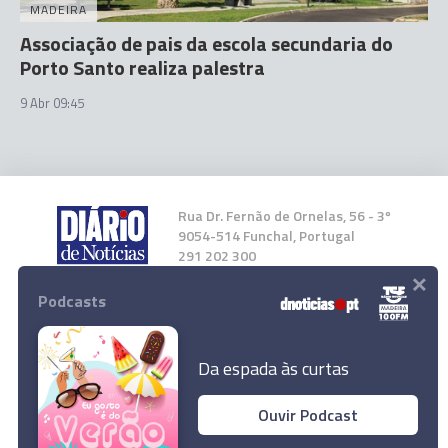
MADEIRA
Associação de pais da escola secundaria do
Porto Santo realiza palestra
9 Abr 09:45
Rua Dr. Fernão de Ornelas, 56 - 3º
9054-514 Funchal, Portugal
291 202 300
×
Podcasts
Instale a nossa App
Da espada às curtas
Ouvir Podcast
CRESCER promove workshop sobre terapia da
© 2026 Empresa Diário de Notícias, Lda.