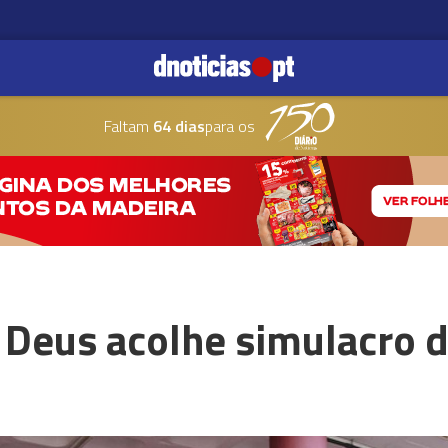
Faltam
64 dias
para os
 Deus acolhe simulacro 