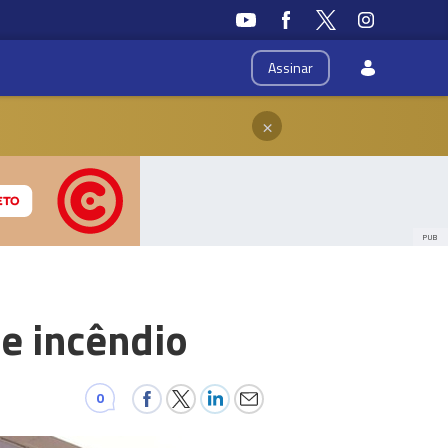
Assinar
×
PUB
de incêndio
0