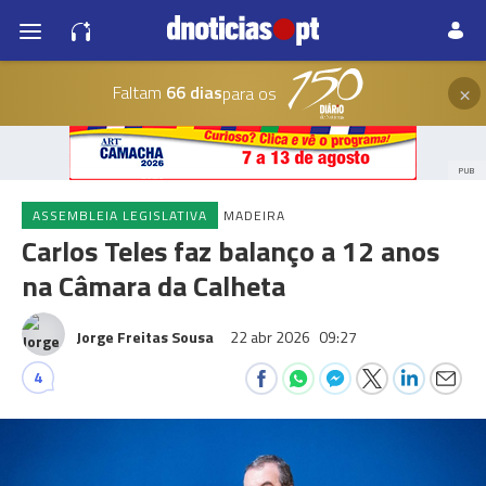
×
Faltam
66 dias
para os
PUB
ASSEMBLEIA LEGISLATIVA
MADEIRA
Carlos Teles faz balanço a 12 anos
na Câmara da Calheta
Jorge Freitas Sousa
22 abr 2026
09:27
4