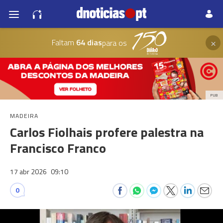
×
Faltam
64 dias
para os
PUB
MADEIRA
Carlos Fiolhais profere palestra na
Francisco Franco
17 abr 2026
09:10
0