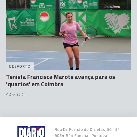
DESPORTO
Tenista Francisca Marote avança para os
'quartos' em Coimbra
9 Abr 17:21
Rua Dr. Fernão de Ornelas, 56 - 3º
9054-514 Funchal, Portugal