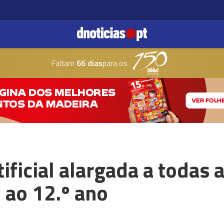
Faltam
66 dias
para os
tificial alargada a todas 
 ao 12.º ano