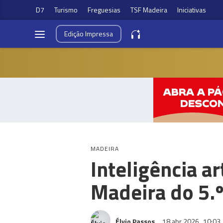
D7
Turismo
Freguesias
TSF Madeira
Iniciativas
Edição
Impressa
MADEIRA
Inteligência ar
Madeira do 5.º
Élvio Passos
18 abr 2026
10:03