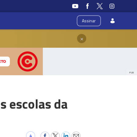
Assinar
×
PUB
as escolas da
4