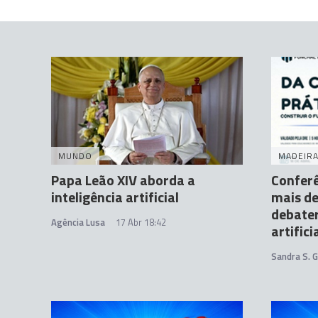
MUNDO
MADEIR
Papa Leão XIV aborda a
Conferê
inteligência artificial
mais de
debater
Agência Lusa
17 Abr 18:42
artifici
Sandra S. 