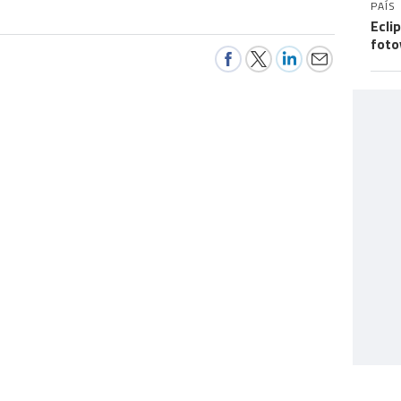
PAÍS
Ecli
foto