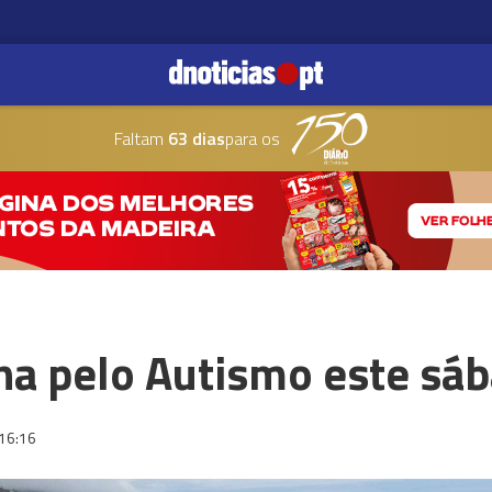
Faltam
63 dias
para os
ha pelo Autismo este sá
16:16