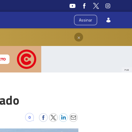
Assinar
×
PUB
bado
0