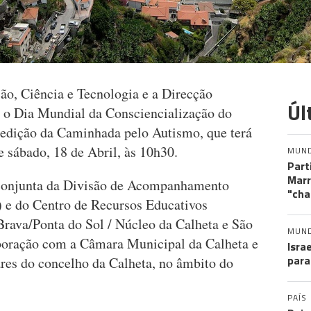
ão, Ciência e Tecnologia e a Direcção
Úl
 o Dia Mundial da Consciencialização do
 edição da Caminhada pelo Autismo, que terá
e sábado, 18 de Abril, às 10h30.
MUN
Part
Marr
 conjunta da Divisão de Acompanhamento
"cha
 e do Centro de Recursos Educativos
rava/Ponta do Sol / Núcleo da Calheta e São
MUN
boração com a Câmara Municipal da Calheta e
Isra
para
res do concelho da Calheta, no âmbito do
PAÍS