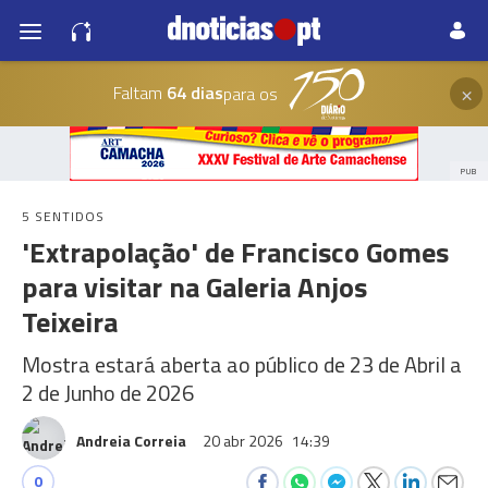
×
Faltam
64 dias
para os
PUB
5 SENTIDOS
'Extrapolação' de Francisco Gomes
para visitar na Galeria Anjos
Teixeira
Mostra estará aberta ao público de 23 de Abril a
2 de Junho de 2026
Andreia Correia
20 abr 2026
14:39
0