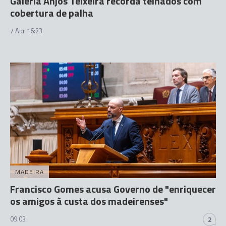
Galeria Anjos Teixeira recorda telhados com
cobertura de palha
7 Abr 16:23
MADEIRA
Francisco Gomes acusa Governo de "enriquecer
os amigos à custa dos madeirenses"
09:03
2