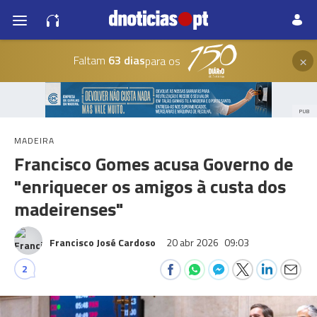
×
Faltam
63 dias
para os
PUB
MADEIRA
Francisco Gomes acusa Governo de
"enriquecer os amigos à custa dos
madeirenses"
Francisco José Cardoso
20 abr 2026
09:03
2