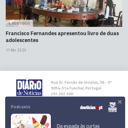
5 SENTIDOS
Francisco Fernandes apresentou livro de duas
adolescentes
17 Abr 22:25
Rua Dr. Fernão de Ornelas, 56 - 3º
9054-514 Funchal, Portugal
291 202 300
×
Podcasts
Instale a nossa App
Da espada às curtas