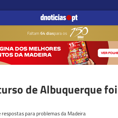
Faltam
64 dias
para os
curso de Albuquerque foi
e respostas para problemas da Madeira