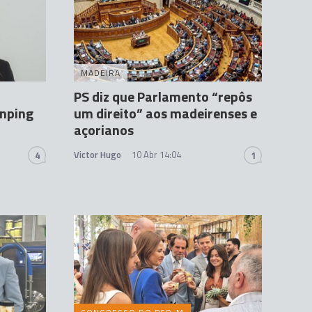
MADEIRA
PS diz que Parlamento “repôs
inping
um direito” aos madeirenses e
açorianos
Victor Hugo
10 Abr 14:04
4
1