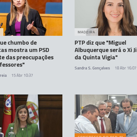
A
MADEIRA
que chumbo de
PTP diz que "Miguel
tas mostra um PSD
Albuquerque será o Xi J
te das preocupações
da Quinta Vigia"
fessores"
Sandra S. Gonçalves
18 Abr 16:07
reia
15 Abr 10:37