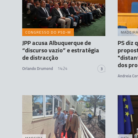
CONGRESSO DO PSD-M
MADEIR
JPP acusa Albuquerque de
PS diz 
“discurso vazio” e estratégia
propos
de distracção
"distan
dos pro
Orlando Drumond
14:24
3
Andreia Cor