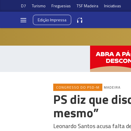
D7
Turismo
Freguesias
TSF Madeira
Iniciativas
Edição
Impressa
CONGRESSO DO PSD-M
MADEIRA
PS diz que dis
mesmo”
Leonardo Santos acusa falta d