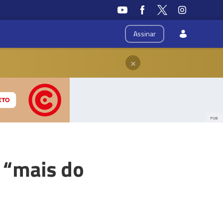
Assinar
×
PUB
 “mais do