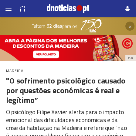
×
Faltam
62 dias
para os
PUB
MADEIRA
"O sofrimento psicológico causado
por questões económicas é real e
legítimo”
O psicólogo Filipe Xavier alerta para o impacto
emocional das dificuldades económicas e da
crise da habitação na Madeira e refere que “não
é apenas um problema financeiro e económico