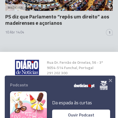
MADEIRA
PS diz que Parlamento “repôs um direito” aos
madeirenses e açorianos
10 Abr 14:04
1
Rua Dr. Fernão de Ornelas, 56 - 3º
9054-514 Funchal, Portugal
291 202 300
×
Podcasts
Instale a nossa App
Da espada às curtas
Ouvir Podcast