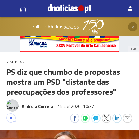
×
Faltam
66 dias
para os
PUB
MADEIRA
PS diz que chumbo de propostas
mostra um PSD "distante das
preocupações dos professores"
Andreia Correia
15 abr 2026
10:37
0