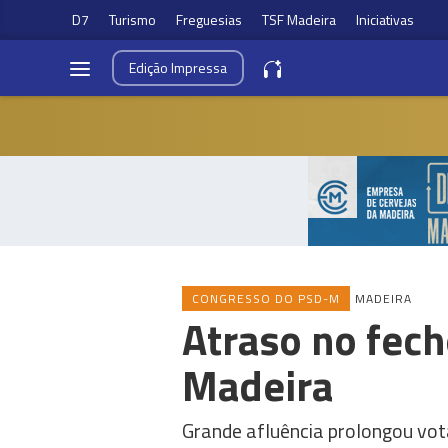
D7
Turismo
Freguesias
TSF Madeira
Iniciativas
Edição
Impressa
CONGRESSO DO PSD-M
MADEIRA
Atraso no fec
Madeira
Grande afluência prolongou vot