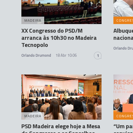
MADEIRA
CONGRE
XX Congresso do PSD/M
Albuqu
arranca às 10h30 no Madeira
naciona
Tecnopolo
Orlando D
Orlando Drumond
18 Abr 10:06
1
MADEIRA
CONGRE
PSD Madeira elege hoje a Mesa
“Um par