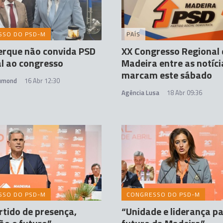
SSO DO PSD-M
PAÍS
erque não convida PSD
XX Congresso Regional
l ao congresso
Madeira entre as notíci
marcam este sábado
rumond
16 Abr 12:30
Agência Lusa
18 Abr 09:36
SSO DO PSD-M
CONGRESSO DO PSD-M
tido de presença,
“Unidade e liderança pa