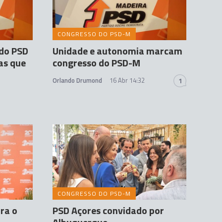
CONGRESSO DO PSD-M
 do PSD
Unidade e autonomia marcam
as que
congresso do PSD-M
Orlando Drumond
16 Abr 14:32
1
CONGRESSO DO PSD-M
ra o
PSD Açores convidado por