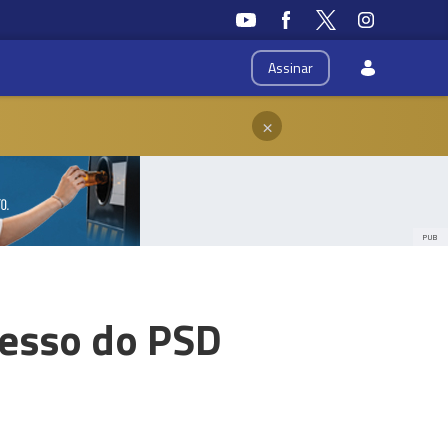
Assinar
×
PUB
resso do PSD