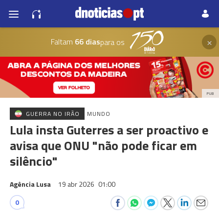
×
Faltam
66 dias
para os
PUB
GUERRA NO IRÃO
MUNDO
Lula insta Guterres a ser proactivo e
avisa que ONU "não pode ficar em
silêncio"
Agência Lusa
19 abr 2026
01:00
0