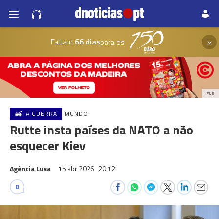
×
Faltam
66 dias
para os
PUB
A GUERRA
MUNDO
Rutte insta países da NATO a não
esquecer Kiev
Agência Lusa
15 abr 2026
20:12
0