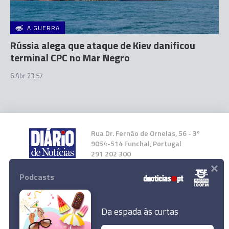
A GUERRA
Rússia alega que ataque de Kiev danificou
terminal CPC no Mar Negro
6 Abr 23:57
Rua Dr. Fernão de Ornelas, 56 - 3º
9054-514 Funchal, Portugal
291 202 300
×
Podcasts
Instale a nossa App
Da espada às curtas