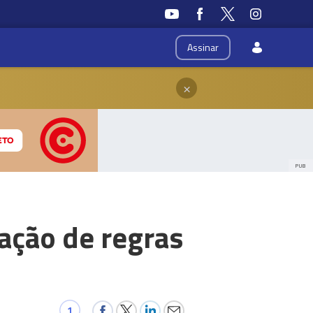
Assinar
×
PUB
ação de regras
1