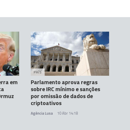
PAÍS
erra em
Parlamento aprova regras
ta
sobre IRC mínimo e sanções
 Ormuz
por omissão de dados de
criptoativos
Agência Lusa
10 Abr 14:18