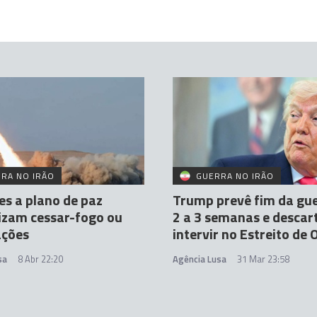
RA NO IRÃO
GUERRA NO IRÃO
es a plano de paz
Trump prevê fim da gu
lizam cessar-fogo ou
2 a 3 semanas e descar
ações
intervir no Estreito de
sa
8 Abr 22:20
Agência Lusa
31 Mar 23:58