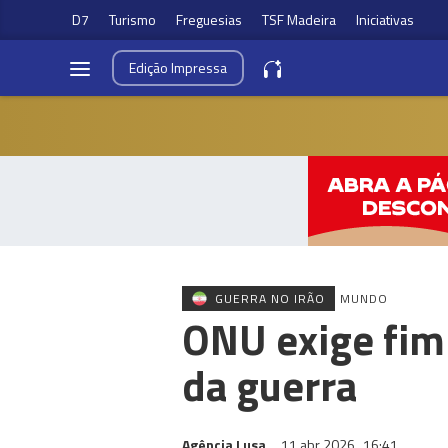
D7
Turismo
Freguesias
TSF Madeira
Iniciativas
Edição
Impressa
GUERRA NO IRÃO
MUNDO
ONU exige fim
da guerra
Agência Lusa
11 abr 2026
16:41