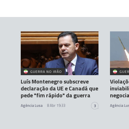
GUERRA NO IRÃO
GUER
Luís Montenegro subscreve
Violaçõ
declaração da UE e Canadá que
inviabi
pede "fim rápido" da guerra
negoci
Agência Lusa
8 Abr 19:33
Agência Lu
3