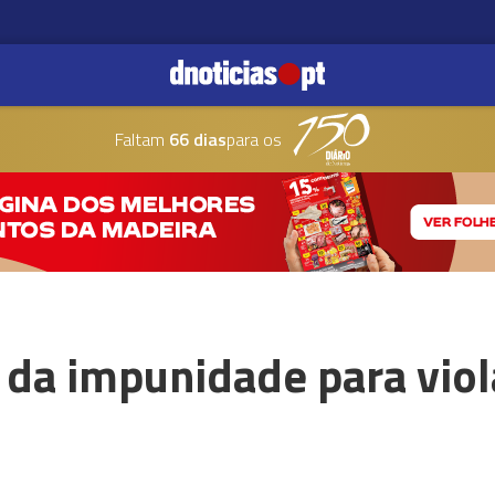
Faltam
66 dias
para os
 da impunidade para viol