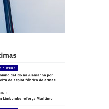
timas
A GUERRA
niano detido na Alemanha por
eita de espiar fábrica de armas
PORTO
n Limbombe reforça Marítimo