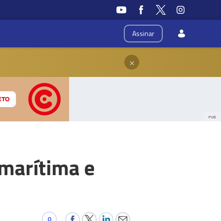
Assinar
×
PUB
 marítima e
0