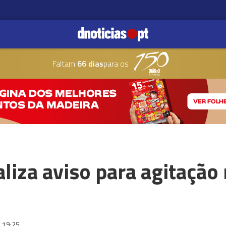
Faltam
66 dias
para os
aliza aviso para agitação
19:25