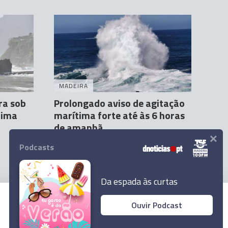
MADEIRA
ra sob
Prolongado aviso de agitação
tima
marítima forte até às 6 horas
de amanhã
×
Sandra S. Gonçalves
07:28
Podcasts
Da espada às curtas
Ouvir Podcast
© 2026 Empresa Diário de Notícias, Lda.
Todos os direitos reservados.