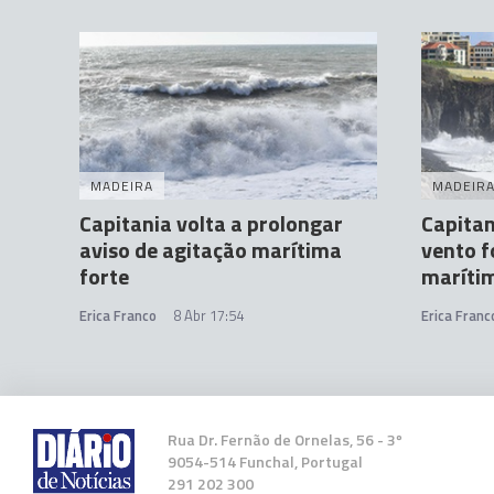
MADEIRA
MADEIR
Capitania volta a prolongar
Capitan
aviso de agitação marítima
vento f
forte
maríti
Erica Franco
8 Abr 17:54
Erica Franc
Rua Dr. Fernão de Ornelas, 56 - 3º
9054-514 Funchal, Portugal
291 202 300