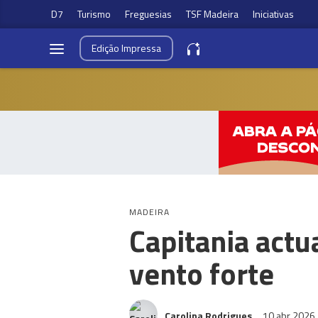
D7
Turismo
Freguesias
TSF Madeira
Iniciativas
Edição
Impressa
MADEIRA
Capitania actu
vento forte
Carolina Rodrigues
10 abr 2026