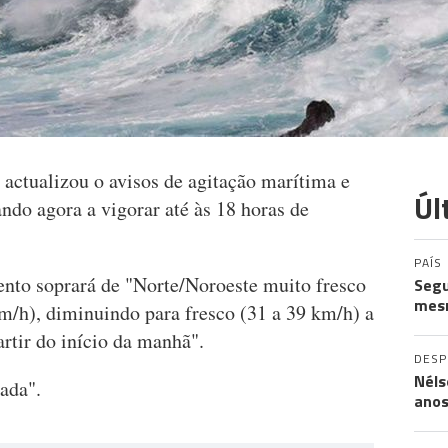
 actualizou o avisos de agitação marítima e
Úl
ando agora a vigorar até às 18 horas de
PAÍS
ento soprará de "Norte/Noroeste muito fresco
Segu
mes
km/h), diminuindo para fresco (31 a 39 km/h) a
artir do início da manhã".
DES
Néls
ada".
ano