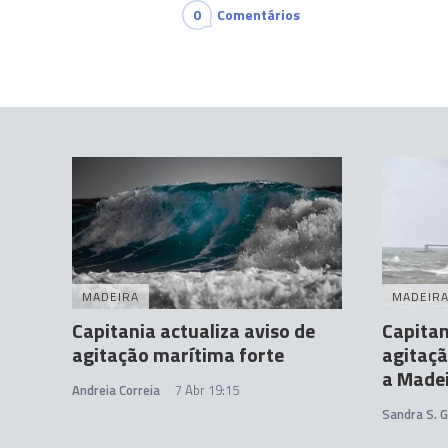
0
Comentários
MADEIRA
MADEIR
Capitania actualiza aviso de
Capitan
agitação marítima forte
agitaçã
a Made
Andreia Correia
7 Abr 19:15
Sandra S. 