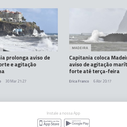
A
MADEIRA
ia prolonga aviso de
Capitania coloca Madei
orte e agitação
aviso de agitação marí
ma
forte até terça-feira
o
30 Mar 21:27
Erica Franco
6 Abr 20:17
Instale a nossa App