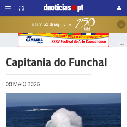
×
Faltam
65 dias
para os
PUB
Capitania do Funchal
08 MAIO 2026