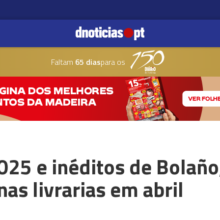
Faltam
65 dias
para os
25 e inéditos de Bolaño
nas livrarias em abril