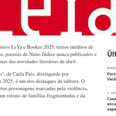
ios LeYa e Booker 2025, textos inéditos de
Úl
ño, poemas de Nuno Júdice nunca publicados e
as das novidades literárias de abril.
MADE
", de Carla Pais, distinguido por
Port
Verã
2025, é um dos destaques da editora. O
rias personagens marcadas pela violência,
5 SE
um retrato de famílias fragmentadas e da
Casa
ence
espe