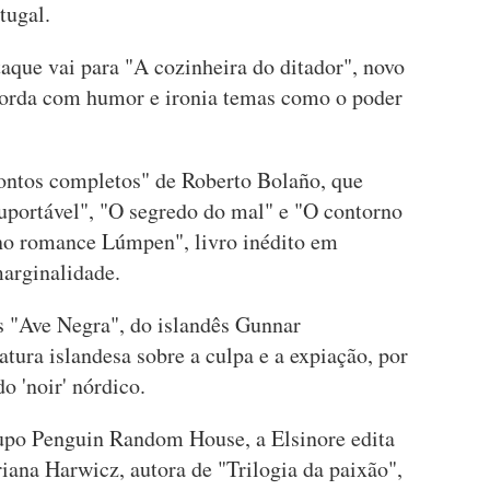
tugal.
aque vai para "A cozinheira do ditador", novo
orda com humor e ironia temas como o poder
ontos completos" de Roberto Bolaño, que
suportável", "O segredo do mal" e "O contorno
o romance Lúmpen", livro inédito em
marginalidade.
s "Ave Negra", do islandês Gunnar
atura islandesa sobre a culpa e a expiação, por
o 'noir' nórdico.
grupo Penguin Random House, a Elsinore edita
riana Harwicz, autora de "Trilogia da paixão",