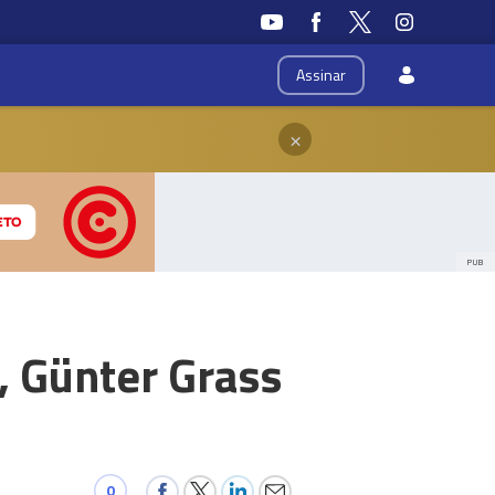
Assinar
×
PUB
, Günter Grass
0