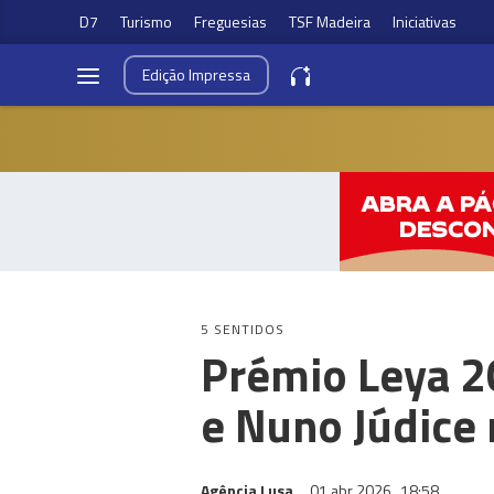
D7
Turismo
Freguesias
TSF Madeira
Iniciativas
Edição
Impressa
5 SENTIDOS
Prémio Leya 20
e Nuno Júdice 
Agência Lusa
01 abr 2026
18:58