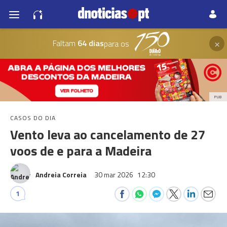
×
Faltam
64 dias
para os
PUB
CASOS DO DIA
Vento leva ao cancelamento de 27
voos de e para a Madeira
Andreia Correia
30 mar 2026
12:30
1