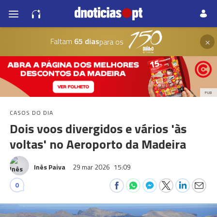
×
Faltam
65 dias
para os
PUB
CASOS DO DIA
Dois voos divergidos e vários 'às
voltas' no Aeroporto da Madeira
Inês Paiva
29 mar 2026
15:09
0