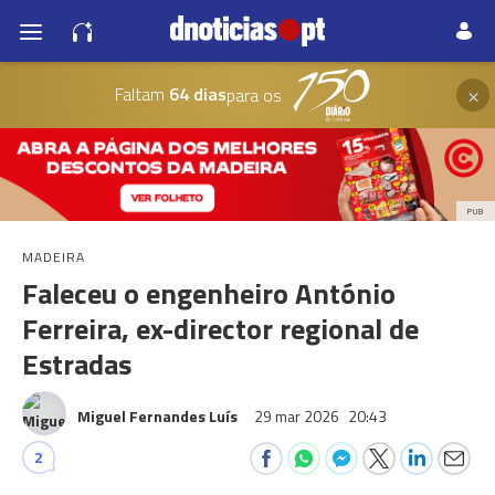
×
Faltam
64 dias
para os
PUB
MADEIRA
Faleceu o engenheiro António
Ferreira, ex-director regional de
Estradas
Miguel Fernandes Luís
29 mar 2026
20:43
2