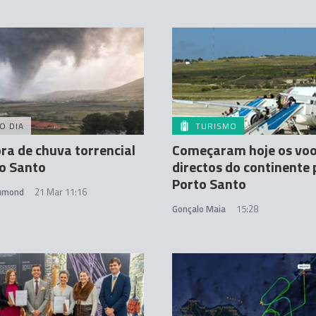
O DIA
TURISMO
ra de chuva torrencial
Começaram hoje os vo
o Santo
directos do continente 
Porto Santo
rumond
21 Mar 11:16
Gonçalo Maia
15:28