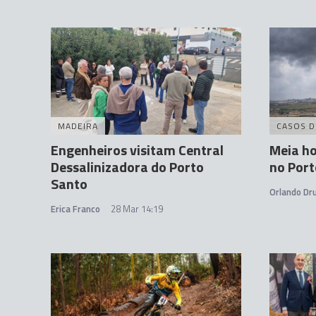
MADEIRA
CASOS D
Engenheiros visitam Central
Meia ho
Dessalinizadora do Porto
no Port
Santo
Orlando D
Erica Franco
28 Mar 14:19