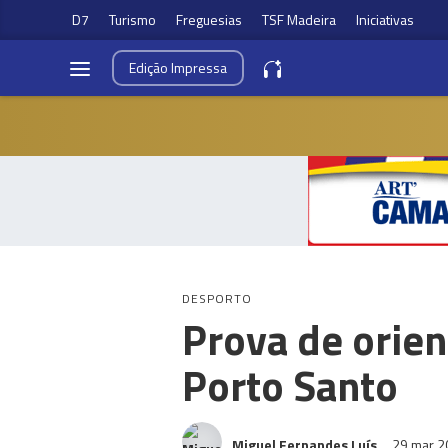
D7
Turismo
Freguesias
TSF Madeira
Iniciativas
Edição
Impressa
DESPORTO
Prova de orien
Porto Santo
Miguel Fernandes Luís
29 mar 