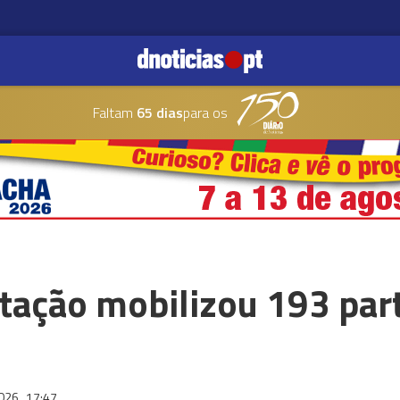
Faltam
65 dias
para os
tação mobilizou 193 par
2026
17:47