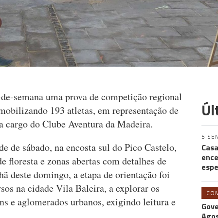
m-de-semana uma prova de competição regional
Úl
 mobilizando 193 atletas, em representação de
 a cargo do Clube Aventura da Madeira.
5 SE
de de sábado, na encosta sul do Pico Castelo,
Casa
ence
e floresta e zonas abertas com detalhes de
espe
hã deste domingo, a etapa de orientação foi
os na cidade Vila Baleira, a explorar os
CO
ins e aglomerados urbanos, exigindo leitura e
Gove
Agos