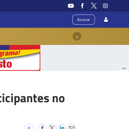
Assinar
×
PUB
ticipantes no
0