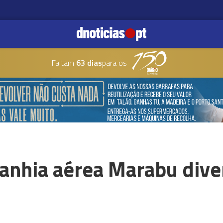
Faltam
63 dias
para os
anhia aérea Marabu dive