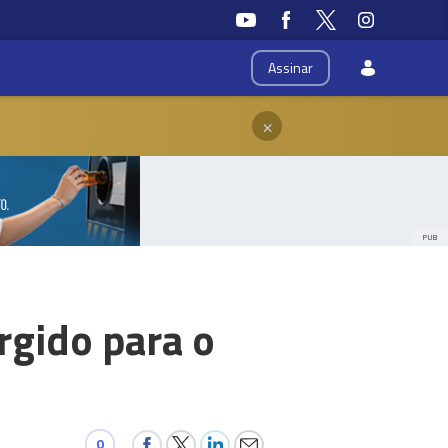
Assinar
×
PUB
rgido para o
0