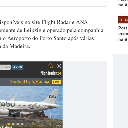
na V
CO
sponíveis no site Flight Radar e ANA
Port
eniente de Leipzig e operado pela companhia
econ
a o Aeroporto do Porto Santo após várias
na V
a da Madeira.