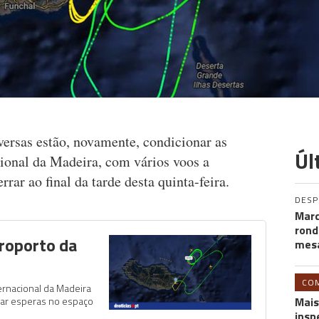
ersas estão, novamente, condicionar as
Úl
ional da Madeira, com vários voos a
rrar ao final da tarde desta quinta-feira.
DES
Marc
rond
eroporto da
mesa
CO
ernacional da Madeira
ar esperas no espaço
Mais
insp