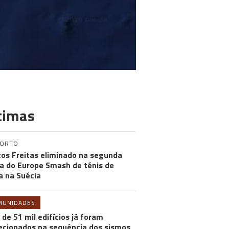
timas
PORTO
os Freitas eliminado na segunda
a do Europe Smash de ténis de
 na Suécia
MUNIDADES
 de 51 mil edifícios já foram
ecionados na sequência dos sismos