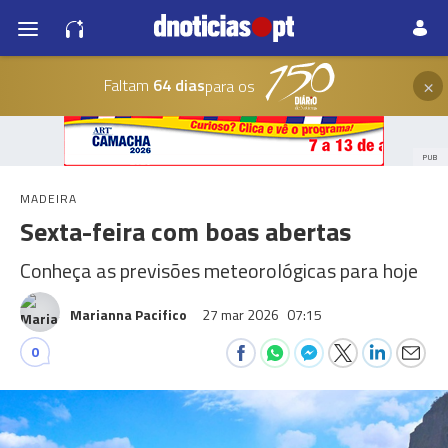
×
Faltam
64 dias
para os
PUB
MADEIRA
Sexta-feira com boas abertas
Conheça as previsões meteorológicas para hoje
Marianna Pacifico
27 mar 2026
07:15
0