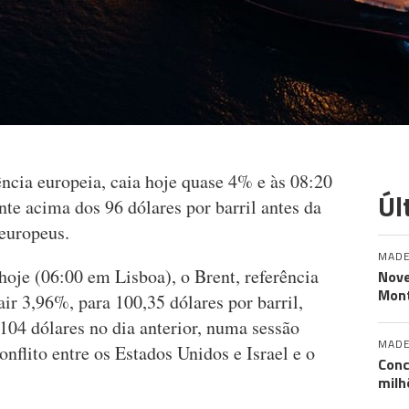
ência europeia, caia hoje quase 4% e às 08:20
Úl
nte acima dos 96 dólares por barril antes da
 europeus.
MADE
 hoje (06:00 em Lisboa), o Brent, referência
Nove
Mont
air 3,96%, para 100,35 dólares por barril,
104 dólares no dia anterior, numa sessão
MADE
nflito entre os Estados Unidos e Israel e o
Conc
milh