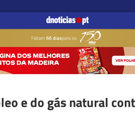
Faltam
66 dias
para os
óleo e do gás natural co