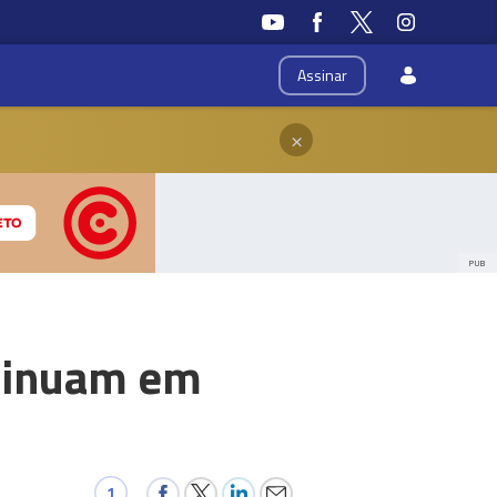
Assinar
×
PUB
ntinuam em
1