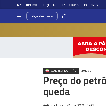
D7
Turismo
Freguesias
TSF Madeira
Iniciativas
Edição
Impressa
GUERRA NO IRÃO
MUNDO
Preço do petr
queda
Agência Lusa
25 mar 2026
08:04