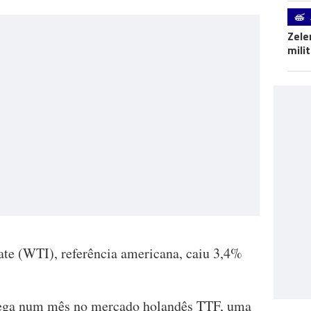
Zele
mili
ate (WTI), referência americana, caiu 3,4%
trega num mês no mercado holandês TTF, uma