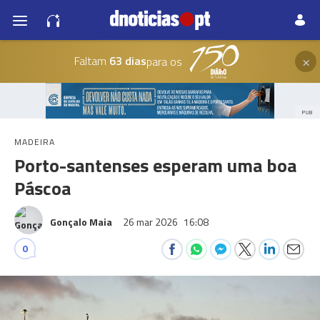
×
Faltam
63 dias
para os
PUB
MADEIRA
Porto-santenses esperam uma boa
Páscoa
Gonçalo Maia
26 mar 2026
16:08
0