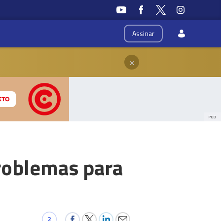
Assinar
×
PUB
roblemas para
2