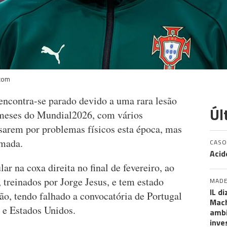
.com
encontra-se parado devido a uma rara lesão
Úl
 meses do Mundial2026, com vários
ssarem por problemas físicos esta época, mas
rmada.
CASO
Acid
r na coxa direita no final de fevereiro, ao
, treinados por Jorge Jesus, e tem estado
MADE
IL d
ão, tendo falhado a convocatória de Portugal
Mach
 e Estados Unidos.
ambi
inve