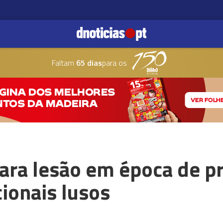
Faltam
65 dias
para os
ara lesão em época de p
cionais lusos