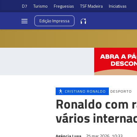
D7
Turismo
Freguesias
TSF Madeira
Iniciativas
Edição
Impressa
CRISTIANO RONALDO
DESPORTO
Ronaldo com r
vários interna
Agência Lusa
25 mar 2026
10:33