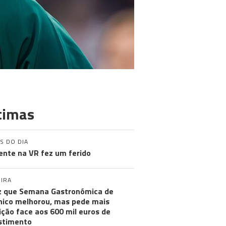
timas
S DO DIA
ente na VR fez um ferido
IRA
iz que Semana Gastronómica de
ico melhorou, mas pede mais
ção face aos 600 mil euros de
stimento