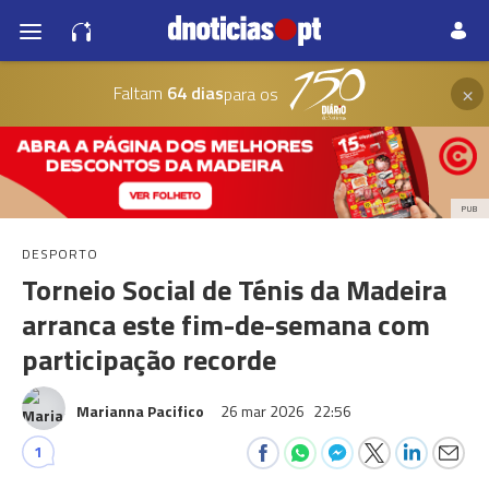
×
Faltam
64 dias
para os
PUB
DESPORTO
Torneio Social de Ténis da Madeira
arranca este fim-de-semana com
participação recorde
Marianna Pacifico
26 mar 2026
22:56
1