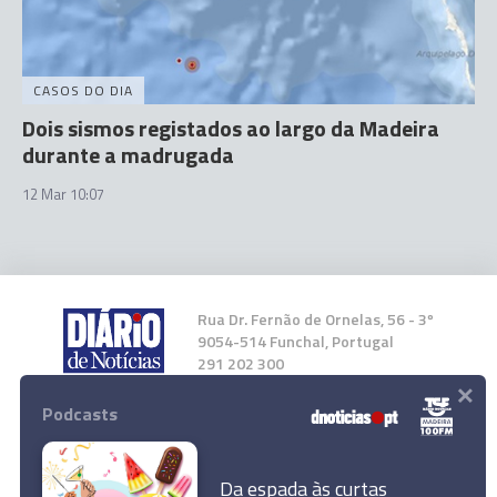
CASOS DO DIA
Dois sismos registados ao largo da Madeira
durante a madrugada
12 Mar 10:07
Rua Dr. Fernão de Ornelas, 56 - 3º
9054-514 Funchal, Portugal
291 202 300
×
Podcasts
Instale a nossa App
Da espada às curtas