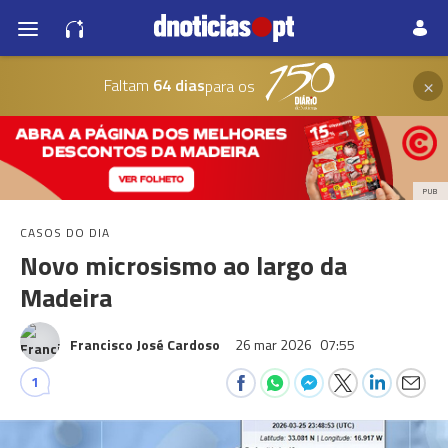
×
Faltam
64 dias
para os
PUB
CASOS DO DIA
Novo microsismo ao largo da
Madeira
Francisco José Cardoso
26 mar 2026
07:55
1