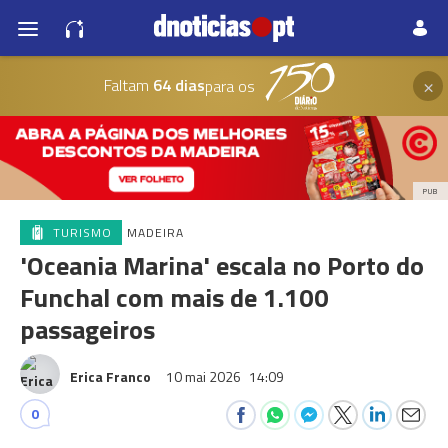
×
Faltam
64 dias
para os
PUB
TURISMO
MADEIRA
'Oceania Marina' escala no Porto do
Funchal com mais de 1.100
passageiros
Erica Franco
10 mai 2026
14:09
0