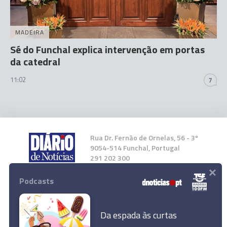
MADEIRA
Sé do Funchal explica intervenção em portas
da catedral
11:02
7
Rua Dr. Fernão de Ornelas, 56 - 3º
9054-514 Funchal, Portugal
291 202 300
×
Podcasts
Instale a nossa App
Da espada às curtas