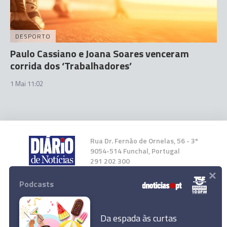
DESPORTO
Paulo Cassiano e Joana Soares venceram
corrida dos ‘Trabalhadores’
1 Mai 11:02
Rua Dr. Fernão de Ornelas, 56 - 3º
9054-514 Funchal, Portugal
291 202 300
×
Podcasts
Instale a nossa App
Da espada às curtas