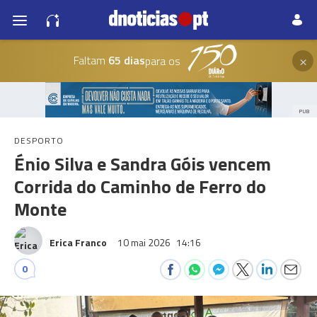
×
Faltam
65 dias
para os
PUB
DESPORTO
Énio Silva e Sandra Góis vencem
Corrida do Caminho de Ferro do
Monte
Erica Franco
10 mai 2026
14:16
0