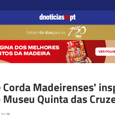
Faltam
64 dias
para os
e Corda Madeirenses' in
o Museu Quinta das Cruz
11:26