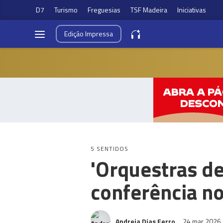
D7
Turismo
Freguesias
TSF Madeira
Iniciativas
Edição
Impressa
5 SENTIDOS
'Orquestras d
conferência n
Andreia Dias Ferro
24 mar 2026