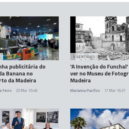
A
5 SENTIDOS
a publicitária do
'A Invenção do Funchal'
da Banana no
ver no Museu de Fotogr
rto da Madeira
Madeira
s Ferro
20 Mar 10:48
Marianna Pacifico
17 Mar 16:37