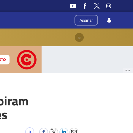
Assinar
×
PUB
spiram
es
0