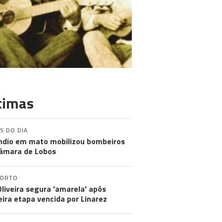
timas
S DO DIA
ndio em mato mobilizou bombeiros
âmara de Lobos
PORTO
Oliveira segura 'amarela' após
eira etapa vencida por Linarez