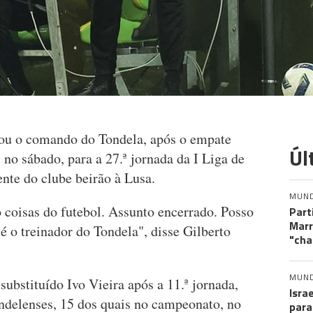
xou o comando do Tondela, após o empate
Úl
 no sábado, para a 27.ª jornada da I Liga de
ente do clube beirão à Lusa.
MUN
o coisas do futebol. Assunto encerrado. Posso
Part
Marr
é o treinador do Tondela", disse Gilberto
"cha
MUN
 substituído Ivo Vieira após a 11.ª jornada,
Isra
ondelenses, 15 dos quais no campeonato, no
para