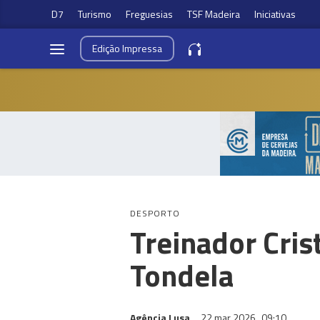
D7
Turismo
Freguesias
TSF Madeira
Iniciativas
Edição
Impressa
DESPORTO
Treinador Cris
Tondela
Agência Lusa
22 mar 2026
09:10