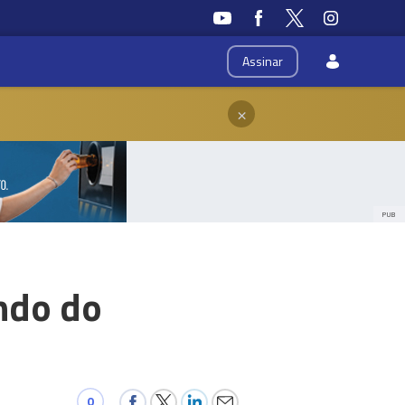
Assinar
×
PUB
ando do
0