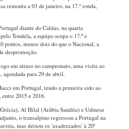
sa remonta a 03 de janeiro, na 17.ª ronda,
ortugal diante do Caldas, na quarta
 pelo Tondela, a equipa ocupa o 17.º e
20 pontos, menos dois do que o Nacional, a
 de despromoção.
jogo em atraso no campeonato, uma visita ao
a, agendada para 29 de abril.
 Bacci em Portugal, tendo a primeira sido ao
, entre 2015 e 2016.
récia), Al Hilal (Arábia Saudita) e Udinese
adjunto, o transalpino regressou a Portugal na
avista, mas deixou os 'axadrezados' à 20ª