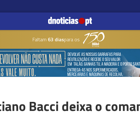
Faltam
63 dias
para os
tiano Bacci deixa o com