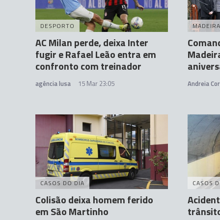
DESPORTO
MADEIR
AC Milan perde, deixa Inter
Comand
fugir e Rafael Leão entra em
Madeira
confronto com treinador
anivers
agência lusa
15 Mar 23:05
Andreia Cor
CASOS DO DIA
CASOS D
Colisão deixa homem ferido
Acident
em São Martinho
trânsit