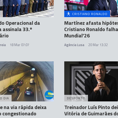
A
CRISTIANO RONALDO
o Operacional da
Martínez afasta hipóte
 assinala 33.º
Cristiano Ronaldo falh
ário
Mundial'26
reia
18 Mar 07:07
Agência Lusa
20 Mar 13:32
O DIA
DESPORTO
e na via rápida deixa
Treinador Luís Pinto de
o congestionado
Vitória de Guimarães d