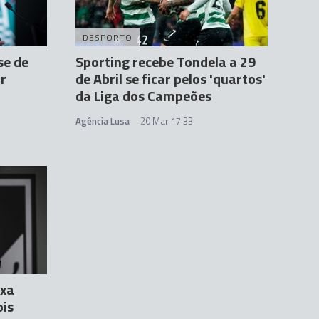
DESPORTO
se de
Sporting recebe Tondela a 29
ar
de Abril se ficar pelos 'quartos'
da Liga dos Campeões
Agência Lusa
20 Mar 17:33
ixa
ois