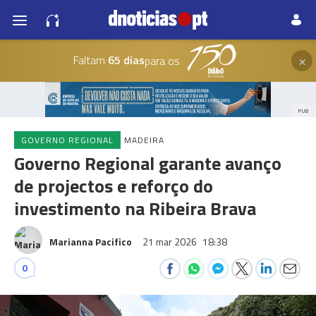
×
Faltam
65 dias
para os
PUB
GOVERNO REGIONAL
MADEIRA
Governo Regional garante avanço
de projectos e reforço do
investimento na Ribeira Brava
Marianna Pacifico
21 mar 2026
18:38
0