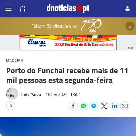
×
Faltam
65 dias
para os
PUB
MADEIRA
Porto do Funchal recebe mais de 11
mil pessoas esta segunda-feira
Inês Paiva
16 fev 2026
13:04
0