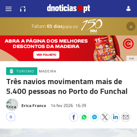
×
Faltam
65 dias
para os
PUB
TURISMO
MADEIRA
Três navios movimentam mais de
5.400 pessoas no Porto do Funchal
Erica Franco
14 fev 2026
16:39
0