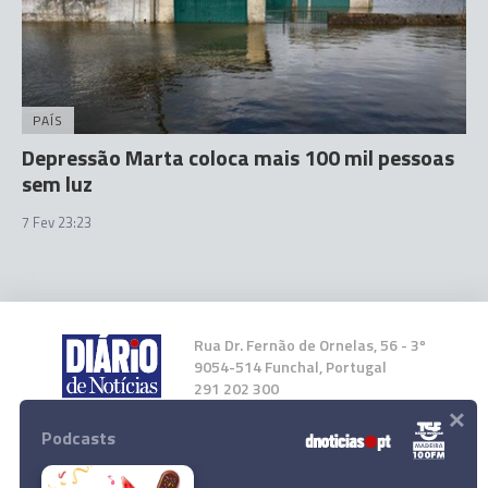
PAÍS
Depressão Marta coloca mais 100 mil pessoas
sem luz
7 Fev 23:23
Rua Dr. Fernão de Ornelas, 56 - 3º
9054-514 Funchal, Portugal
291 202 300
×
Podcasts
Instale a nossa App