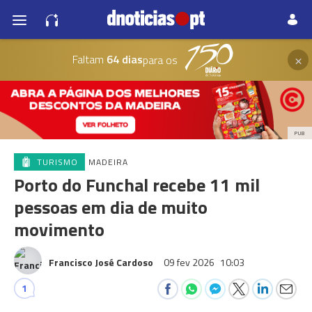
×
Faltam
64 dias
para os
PUB
TURISMO
MADEIRA
Porto do Funchal recebe 11 mil
pessoas em dia de muito
movimento
Francisco José Cardoso
09 fev 2026
10:03
1