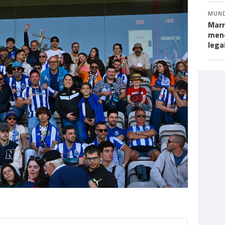
MUN
Marr
meno
lega