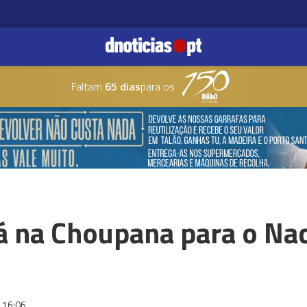
Faltam
65 dias
para os
á na Choupana para o Na
16:06