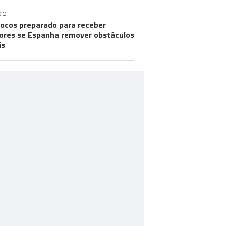
DO
ocos preparado para receber
res se Espanha remover obstáculos
is