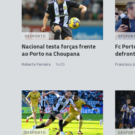
DESPORTO
DESPOR
Nacional testa forças frente
Fc Port
ao Porto na Choupana
defron
Roberto Ferreira
14:55
Francisco 
DESPORTO
DESPOR