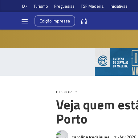
D7
Turismo
Freguesias
TSF Madeira
Iniciativas
Edição
Impressa
DESPORTO
Veja quem est
Porto
Carolina Rodrigues
15 fev 2026