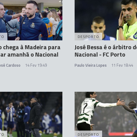
TO
DESPORTO
o chega à Madeira para
José Bessa é o árbitro d
tar amanhã o Nacional
Nacional - FC Porto
José Cardoso
14 Fev 19:49
Paulo Vieira Lopes
11 Fev 18:44
TO
DESPORTO