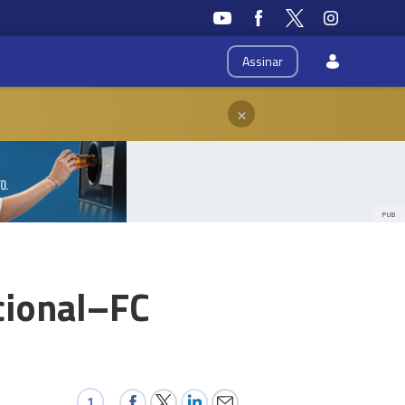
Assinar
×
PUB
cional–FC
1