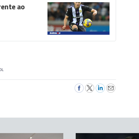
rente ao
OL