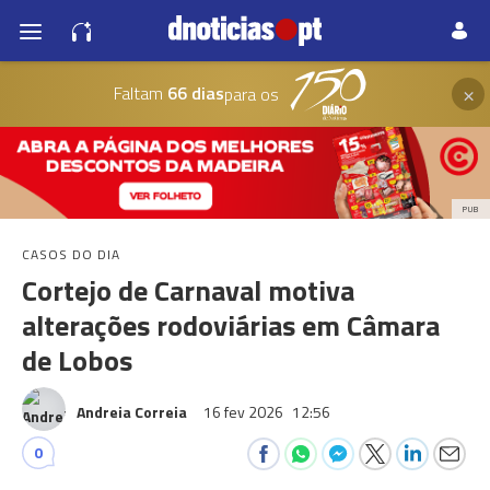
×
Faltam
66 dias
para os
PUB
CASOS DO DIA
Cortejo de Carnaval motiva
alterações rodoviárias em Câmara
de Lobos
Andreia Correia
16 fev 2026
12:56
0