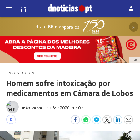
×
Faltam
66 dias
para os
PUB
CASOS DO DIA
Homem sofre intoxicação por
medicamentos em Câmara de Lobos
Inês Paiva
11 fev 2026
17:07
0