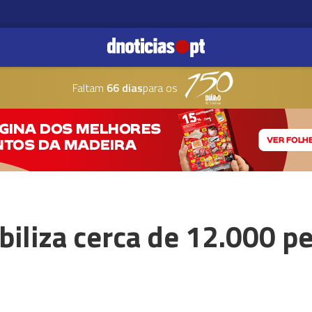
Faltam
66 dias
para os
iliza cerca de 12.000 p