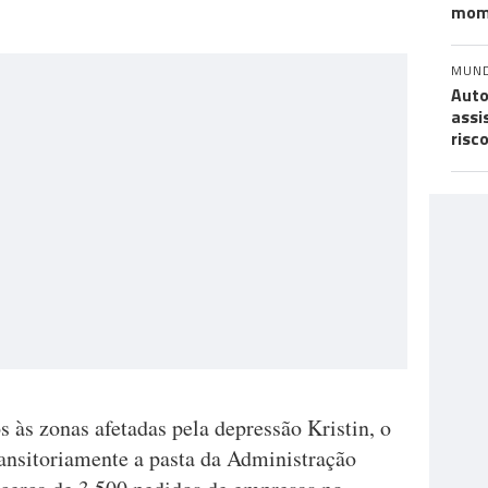
mom
MUN
Auto
assi
risc
 às zonas afetadas pela depressão Kristin, o
ansitoriamente a pasta da Administração