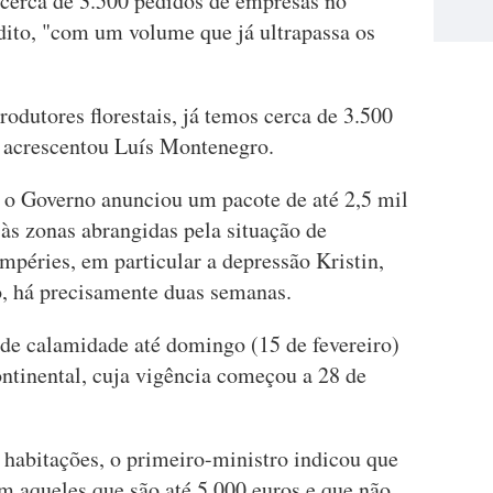
 cerca de 3.500 pedidos de empresas no
édito, "com um volume que já ultrapassa os
rodutores florestais, já temos cerca de 3.500
 acrescentou Luís Montenegro.
 o Governo anunciou um pacote de até 2,5 mil
 às zonas abrangidas pela situação de
mpéries, em particular a depressão Kristin,
, há precisamente duas semanas.
de calamidade até domingo (15 de fevereiro)
ontinental, cuja vigência começou a 28 de
 habitações, o primeiro-ministro indicou que
m aqueles que são até 5.000 euros e que não