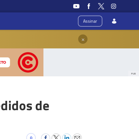
Assinar
×
PUB
edidos de
0