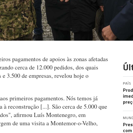
iros pagamentos de apoios às zonas afetadas
Úl
izando cerca de 12.000 pedidos, dos quais
s e 3.500 de empresas, revelou hoje o
PAÍS
Prod
imed
 aos primeiros pagamentos. Nós temos já
preç
 à reconstrução [...]. São cerca de 5.000 que
ados", afirmou Luís Montenegro, em
MUN
argem de uma visita a Montemor-o-Velho,
Pres
com 