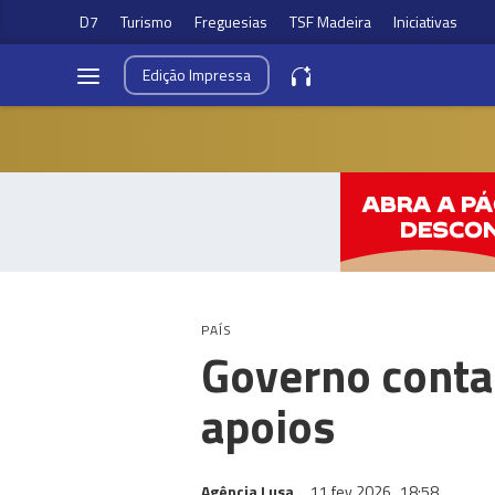
D7
Turismo
Freguesias
TSF Madeira
Iniciativas
Edição
Impressa
PAÍS
Governo contab
apoios
Agência Lusa
11 fev 2026
18:58