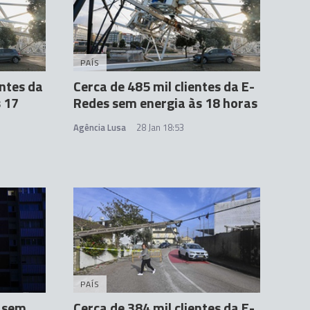
PAÍS
entes da
Cerca de 485 mil clientes da E-
 17
Redes sem energia às 18 horas
Agência Lusa
28 Jan 18:53
PAÍS
s sem
Cerca de 384 mil clientes da E-