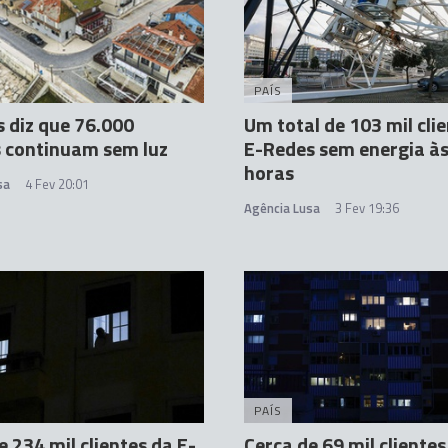
PAÍS
 diz que 76.000
Um total de 103 mil cli
s continuam sem luz
E-Redes sem energia às
horas
sa
4 Fev 20:01
Agência Lusa
3 Fev 19:36
PAÍS
e 234 mil clientes da E-
Cerca de 69 mil cliente