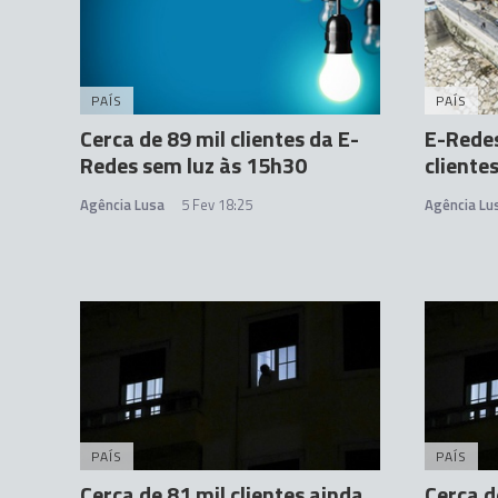
PAÍS
PAÍS
Cerca de 89 mil clientes da E-
E-Redes
Redes sem luz às 15h30
cliente
Agência Lusa
5 Fev 18:25
Agência Lu
PAÍS
PAÍS
Cerca de 81 mil clientes ainda
Cerca d