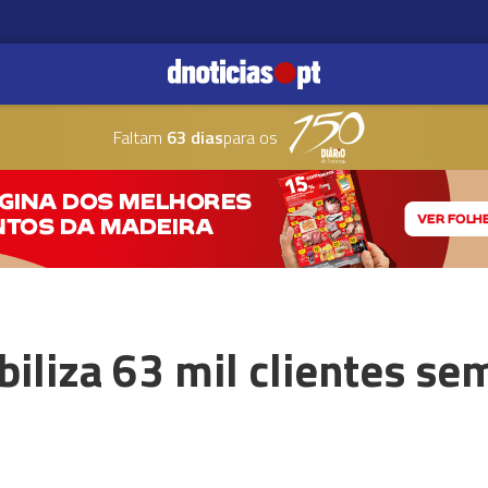
Faltam
63 dias
para os
iliza 63 mil clientes sem