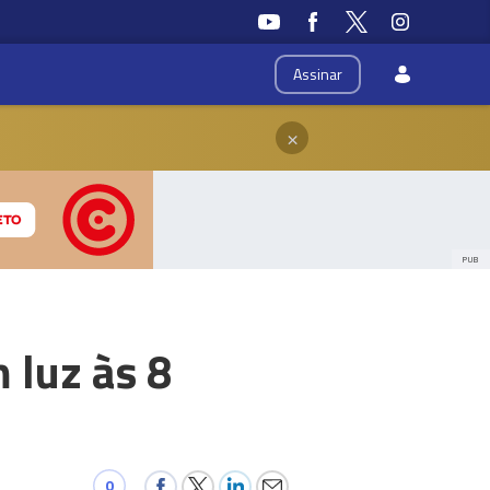
Assinar
×
PUB
 luz às 8
0