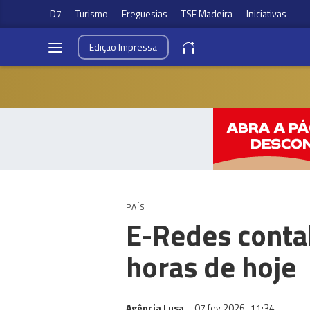
D7
Turismo
Freguesias
TSF Madeira
Iniciativas
Edição
Impressa
PAÍS
E-Redes contab
horas de hoje
Agência Lusa
07 fev 2026
11:34