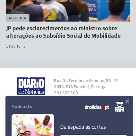
MADEIRA
JP pede esclarecimentos ao ministro sobre
alterações ao Subsídio Social de Mobilidade
5 Fev 10:43
Rua Dr. Fernão de Ornelas, 56 - 3º
9054-514 Funchal, Portugal
291 202 300
×
Podcasts
Instale a nossa App
Da espada às curtas