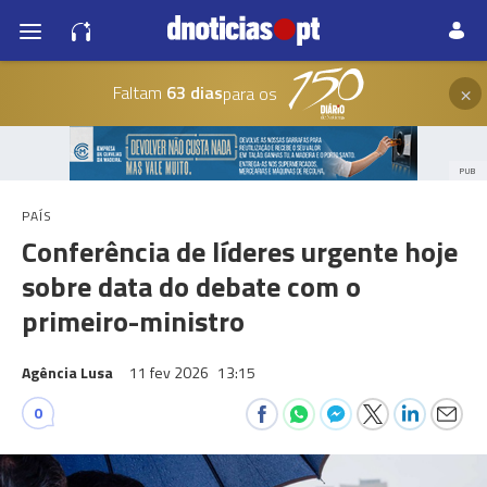
×
Faltam
63 dias
para os
PUB
PAÍS
Conferência de líderes urgente hoje
sobre data do debate com o
primeiro-ministro
Agência Lusa
11 fev 2026
13:15
0