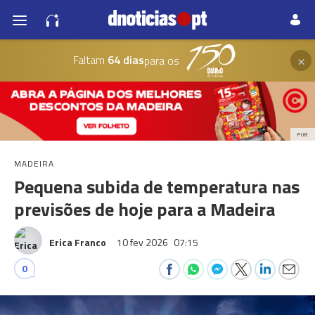
×
Faltam
64 dias
para os
PUB
MADEIRA
Pequena subida de temperatura nas
previsões de hoje para a Madeira
Erica Franco
10 fev 2026
07:15
0