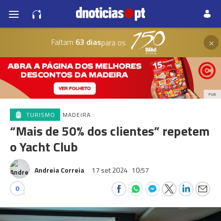
×
Faltam
63 dias
para os
PUB
TURISMO
MADEIRA
“Mais de 50% dos clientes” repetem
o Yacht Club
Andreia Correia
17 set 2024
10:57
0